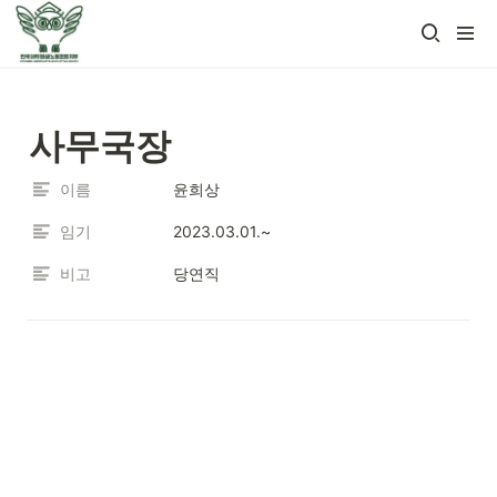
사무국장
이름
윤희상
임기
2023.03.01.~
비고
당연직